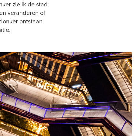
nker zie ik de stad
men veranderen of
 donker ontstaan
itie.